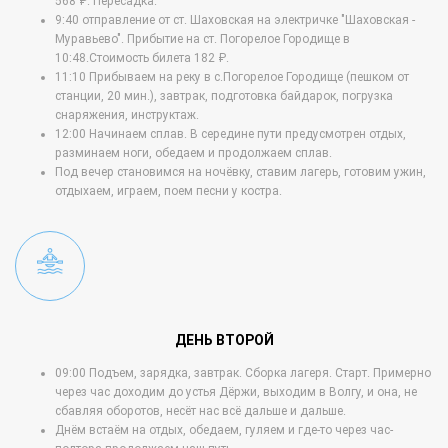
568 ₽. Пересадка.
9:40 отправление от ст. Шаховская на электричке "Шаховская -
Муравьево". Прибытие на ст. Погорелое Городище в
10:48.Стоимость билета 182 ₽.
11:10 Прибываем на реку в c.Погорелое Городище (пешком от
станции, 20 мин.), завтрак, подготовка байдарок, погрузка
снаряжения, инструктаж.
12:00 Начинаем сплав. В середине пути предусмотрен отдых,
разминаем ноги, обедаем и продолжаем сплав.
Под вечер становимся на ночёвку, ставим лагерь, готовим ужин,
отдыхаем, играем, поем песни у костра.
ДЕНЬ ВТОРОЙ
09:00 Подъем, зарядка, завтрак. Сборка лагеря. Старт. Примерно
через час доходим до устья Дёржи, выходим в Волгу, и она, не
сбавляя оборотов, несёт нас всё дальше и дальше.
Днём встаём на отдых, обедаем, гуляем и где-то через час-