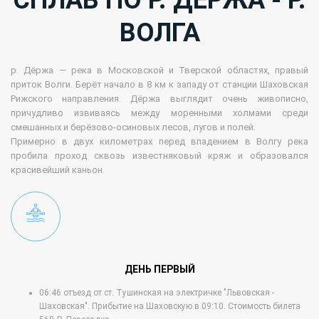
ВОЛГА
р. Дёржа — река в Московской и Тверской областях, правый
приток Волги. Берёт начало в 8 км к западу от станции Шаховская
Рижского направления. Дёржа выглядит очень живописно,
причудливо извиваясь между моренными холмами среди
смешанных и берёзово-осиновых лесов, лугов и полей.
Примерно в двух километрах перед впадением в Волгу река
пробила проход сквозь известняковый кряж и образовался
красивейший каньон.
ДЕНЬ ПЕРВЫЙ
06:46 отъезд от ст. Тушинская на электричке "Львовская -
Шаховская". Прибытие на Шаховскую в 09:10. Стоимость билета