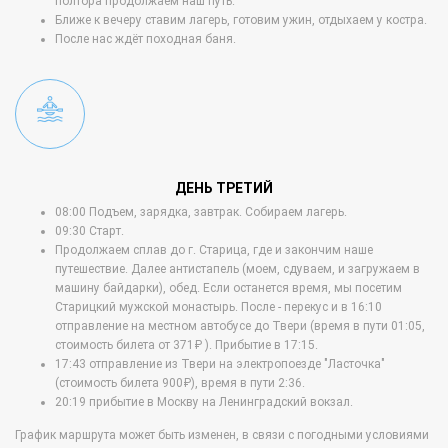
полтора продолжаем наш путь.
Ближе к вечеру ставим лагерь, готовим ужин, отдыхаем у костра.
После нас ждёт походная баня.
ДЕНЬ ТРЕТИЙ
08:00 Подъем, зарядка, завтрак. Собираем лагерь.
09:30 Старт.
Продолжаем сплав до г. Старица, где и закончим наше
путешествие. Далее антистапель (моем, сдуваем, и загружаем в
машину байдарки), обед. Если останется время, мы посетим
Старицкий мужской монастырь. После - перекус и в 16:10
отправление на местном автобусе до Твери (время в пути 01:05,
стоимость билета от 371₽ ). Прибытие в 17:15.
17:43 отправление из Твери на электропоезде "Ласточка"
(стоимость билета 900₽), время в пути 2:36.
20:19 прибытие в Москву на Ленинградский вокзал.
График маршрута может быть изменен, в связи с погодными условиями