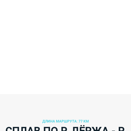
СПЛАВЫ, ПОХОДЫ И
ДРУГИЕ АКТИВНОСТИ
В ПОДМОСКОВЬЕ
ДЛИНА МАРШРУТА: 77 КМ
СПЛАВ ПО Р. ДЁРЖА - Р.